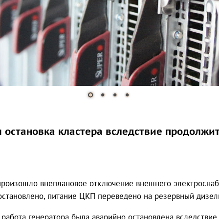
 остановка кластера вследствие продолжи
 произошло внеплановое отключение внешнего электроснабж
становлено, питание ЦКП переведено на резервный дизель
58 работа генератора была аварийно остановлена вследстви